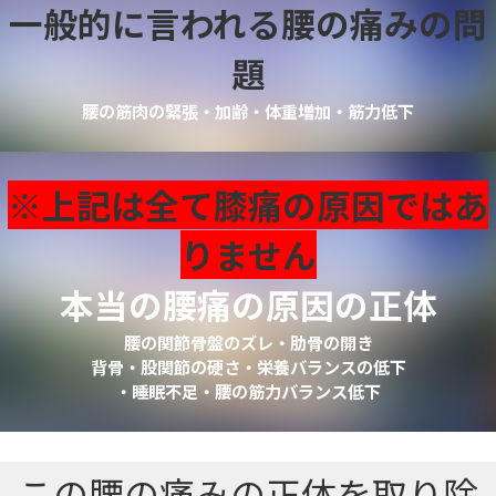
一般的に言われる腰の痛みの問
題
腰の筋肉の緊張・加齢・体重増加・筋力低下
※上記は全て膝痛の原因ではあ
りません
本当の腰痛の原因の正体
腰の関節骨盤のズレ・肋骨の開き
背骨・股関節の硬さ・栄養バランスの低下
・睡眠不足・腰の筋力バランス低下
この腰の痛みの正体を取り除